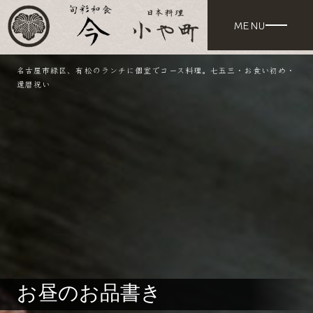
名古屋市緑区、有松のランチに個室でコース料理。七五三・お食い初め・
還暦祝い
お昼のお品書き