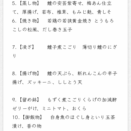
5.【蒸し物】 鱧の安芸紫寄せ、梅あん仕立
て、厚揚げ、若布、椎茸、もみじ麩、青しそ
6.【焼き物】 若鶏の若狭黄金焼き とうもろ
こしの松風、だし巻き玉子
7.【凌ぎ】 鱧子煮こごり 薄切り鱧のにぎ
り
8.【揚げ物】 鱧の天ぷら、新れんこんの辛子
揚げ、ズッキーニ、ししとう天
9.【留め鉢】 もずく煮こごりくらげの加減酢
ゼリーがけ、ミニトマト、おくら
10.【御飯物】 白身魚のほぐし身といり玉茶
漬け、香の物